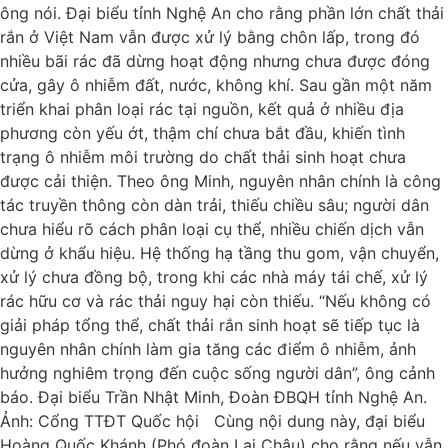
ông nói. Đại biểu tỉnh Nghệ An cho rằng phần lớn chất thải
rắn ở Việt Nam vẫn được xử lý bằng chôn lấp, trong đó
nhiều bãi rác đã dừng hoạt động nhưng chưa được đóng
cửa, gây ô nhiễm đất, nước, không khí. Sau gần một năm
triển khai phân loại rác tại nguồn, kết quả ở nhiều địa
phương còn yếu ớt, thậm chí chưa bắt đầu, khiến tình
trạng ô nhiễm môi trường do chất thải sinh hoạt chưa
được cải thiện. Theo ông Minh, nguyên nhân chính là công
tác truyền thông còn dàn trải, thiếu chiều sâu; người dân
chưa hiểu rõ cách phân loại cụ thể, nhiều chiến dịch vẫn
dừng ở khẩu hiệu. Hệ thống hạ tầng thu gom, vận chuyển,
xử lý chưa đồng bộ, trong khi các nhà máy tái chế, xử lý
rác hữu cơ và rác thải nguy hại còn thiếu. “Nếu không có
giải pháp tổng thể, chất thải rắn sinh hoạt sẽ tiếp tục là
nguyên nhân chính làm gia tăng các điểm ô nhiễm, ảnh
hưởng nghiêm trọng đến cuộc sống người dân”, ông cảnh
báo. Đại biểu Trần Nhật Minh, Đoàn ĐBQH tỉnh Nghệ An.
Ảnh: Cổng TTĐT Quốc hội Cùng nội dung này, đại biểu
Hoàng Quốc Khánh (Phó đoàn Lai Châu) cho rằng nếu vẫn