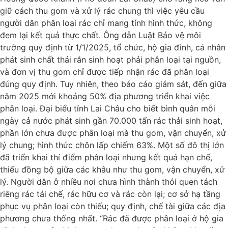
giữ cách thu gom và xử lý rác chung thì việc yêu cầu
người dân phân loại rác chỉ mang tính hình thức, không
đem lại kết quả thực chất. Ông dẫn Luật Bảo vệ môi
trường quy định từ 1/1/2025, tổ chức, hộ gia đình, cá nhân
phát sinh chất thải rắn sinh hoạt phải phân loại tại nguồn,
và đơn vị thu gom chỉ được tiếp nhận rác đã phân loại
đúng quy định. Tuy nhiên, theo báo cáo giám sát, đến giữa
năm 2025 mới khoảng 50% địa phương triển khai việc
phân loại. Đại biểu tỉnh Lai Châu cho biết bình quân mỗi
ngày cả nước phát sinh gần 70.000 tấn rác thải sinh hoạt,
phần lớn chưa được phân loại mà thu gom, vận chuyển, xử
lý chung; hình thức chôn lấp chiếm 63%. Một số đô thị lớn
đã triển khai thí điểm phân loại nhưng kết quả hạn chế,
thiếu đồng bộ giữa các khâu như thu gom, vận chuyển, xử
lý. Người dân ở nhiều nơi chưa hình thành thói quen tách
riêng rác tái chế, rác hữu cơ và rác còn lại; cơ sở hạ tầng
phục vụ phân loại còn thiếu; quy định, chế tài giữa các địa
phương chưa thống nhất. “Rác đã được phân loại ở hộ gia