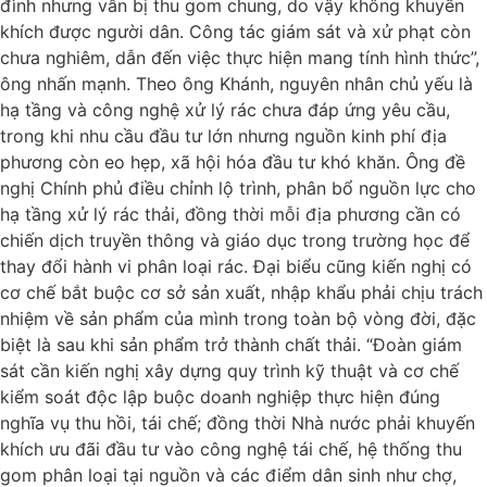
đình nhưng vẫn bị thu gom chung, do vậy không khuyến
khích được người dân. Công tác giám sát và xử phạt còn
chưa nghiêm, dẫn đến việc thực hiện mang tính hình thức”,
ông nhấn mạnh. Theo ông Khánh, nguyên nhân chủ yếu là
hạ tầng và công nghệ xử lý rác chưa đáp ứng yêu cầu,
trong khi nhu cầu đầu tư lớn nhưng nguồn kinh phí địa
phương còn eo hẹp, xã hội hóa đầu tư khó khăn. Ông đề
nghị Chính phủ điều chỉnh lộ trình, phân bổ nguồn lực cho
hạ tầng xử lý rác thải, đồng thời mỗi địa phương cần có
chiến dịch truyền thông và giáo dục trong trường học để
thay đổi hành vi phân loại rác. Đại biểu cũng kiến nghị có
cơ chế bắt buộc cơ sở sản xuất, nhập khẩu phải chịu trách
nhiệm về sản phẩm của mình trong toàn bộ vòng đời, đặc
biệt là sau khi sản phẩm trở thành chất thải. “Đoàn giám
sát cần kiến nghị xây dựng quy trình kỹ thuật và cơ chế
kiểm soát độc lập buộc doanh nghiệp thực hiện đúng
nghĩa vụ thu hồi, tái chế; đồng thời Nhà nước phải khuyến
khích ưu đãi đầu tư vào công nghệ tái chế, hệ thống thu
gom phân loại tại nguồn và các điểm dân sinh như chợ,