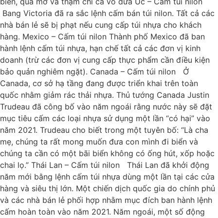
biển, quả mơ và thậm chí cả vỏ dừa Úc – Cấm túi nilon
Bang Victoria đã ra sắc lệnh cấm bán túi nilon. Tất cả các
nhà bán lẻ sẽ bị phạt nếu cung cấp túi nhựa cho khách
hàng. Mexico – Cấm túi nilon Thành phố Mexico đã ban
hành lệnh cấm túi nhựa, hạn chế tất cả các đơn vị kinh
doanh (trừ các đơn vị cung cấp thực phẩm cần điều kiện
bảo quản nghiêm ngặt). Canada – Cấm túi nilon Ở
Canada, cơ sở hạ tầng đang được triển khai trên toàn
quốc nhằm giảm rác thải nhựa. Thủ tướng Canada Justin
Trudeau đã công bố vào năm ngoái rằng nước này sẽ đặt
mục tiêu cấm các loại nhựa sử dụng một lần “có hại” vào
năm 2021. Trudeau cho biết trong một tuyên bố: “Là cha
mẹ, chúng ta rất mong muốn đưa con mình đi biển và
chúng ta cần có một bãi biển không có ống hút, xốp hoặc
chai lọ.” Thái Lan – Cấm túi nilon Thái Lan đã khởi động
năm mới bằng lệnh cấm túi nhựa dùng một lần tại các cửa
hàng và siêu thị lớn. Một chiến dịch quốc gia do chính phủ
và các nhà bán lẻ phối hợp nhằm mục đích ban hành lệnh
cấm hoàn toàn vào năm 2021. Năm ngoái, một số động