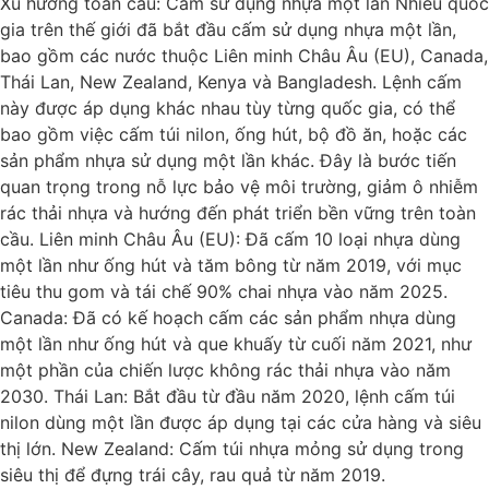
Xu hướng toàn cầu: Cấm sử dụng nhựa một lần Nhiều quốc
gia trên thế giới đã bắt đầu cấm sử dụng nhựa một lần,
bao gồm các nước thuộc Liên minh Châu Âu (EU), Canada,
Thái Lan, New Zealand, Kenya và Bangladesh. Lệnh cấm
này được áp dụng khác nhau tùy từng quốc gia, có thể
bao gồm việc cấm túi nilon, ống hút, bộ đồ ăn, hoặc các
sản phẩm nhựa sử dụng một lần khác. Đây là bước tiến
quan trọng trong nỗ lực bảo vệ môi trường, giảm ô nhiễm
rác thải nhựa và hướng đến phát triển bền vững trên toàn
cầu. Liên minh Châu Âu (EU): Đã cấm 10 loại nhựa dùng
một lần như ống hút và tăm bông từ năm 2019, với mục
tiêu thu gom và tái chế 90% chai nhựa vào năm 2025.
Canada: Đã có kế hoạch cấm các sản phẩm nhựa dùng
một lần như ống hút và que khuấy từ cuối năm 2021, như
một phần của chiến lược không rác thải nhựa vào năm
2030. Thái Lan: Bắt đầu từ đầu năm 2020, lệnh cấm túi
nilon dùng một lần được áp dụng tại các cửa hàng và siêu
thị lớn. New Zealand: Cấm túi nhựa mỏng sử dụng trong
siêu thị để đựng trái cây, rau quả từ năm 2019.