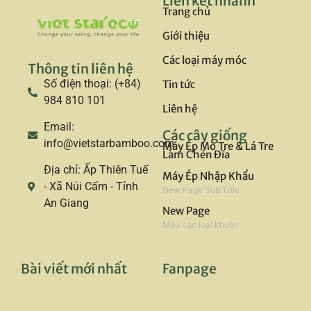
Liên kết nhanh
Trang chủ
Giới thiệu
Các loại máy móc
Thông tin liên hệ
Số điện thoại: (+84)
Tin tức
984 810 101
Liên hệ
Email:
Các cây giống
info@vietstarbamboo.com
Máy Ép Mo Tre & Lá Tre
Làm Chén Đĩa
Địa chỉ: Ấp Thiên Tuế
Máy Ép Nhập Khẩu
- Xã Núi Cấm - Tỉnh
New Page Sub Title
An Giang
New Page
Mẫu các loại khuôn
Bài viết mới nhất
Fanpage