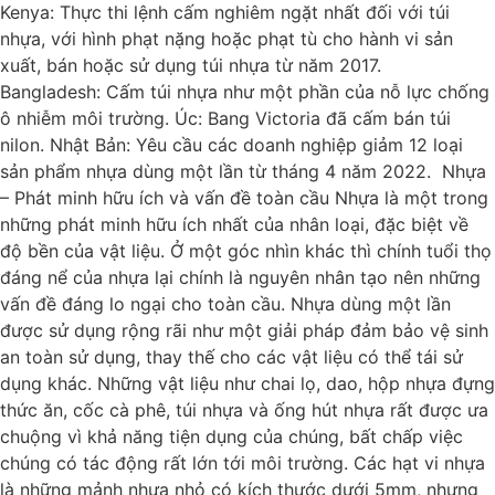
Kenya: Thực thi lệnh cấm nghiêm ngặt nhất đối với túi
nhựa, với hình phạt nặng hoặc phạt tù cho hành vi sản
xuất, bán hoặc sử dụng túi nhựa từ năm 2017.
Bangladesh: Cấm túi nhựa như một phần của nỗ lực chống
ô nhiễm môi trường. Úc: Bang Victoria đã cấm bán túi
nilon. Nhật Bản: Yêu cầu các doanh nghiệp giảm 12 loại
sản phẩm nhựa dùng một lần từ tháng 4 năm 2022. Nhựa
– Phát minh hữu ích và vấn đề toàn cầu Nhựa là một trong
những phát minh hữu ích nhất của nhân loại, đặc biệt về
độ bền của vật liệu. Ở một góc nhìn khác thì chính tuổi thọ
đáng nể của nhựa lại chính là nguyên nhân tạo nên những
vấn đề đáng lo ngại cho toàn cầu. Nhựa dùng một lần
được sử dụng rộng rãi như một giải pháp đảm bảo vệ sinh
an toàn sử dụng, thay thế cho các vật liệu có thể tái sử
dụng khác. Những vật liệu như chai lọ, dao, hộp nhựa đựng
thức ăn, cốc cà phê, túi nhựa và ống hút nhựa rất được ưa
chuộng vì khả năng tiện dụng của chúng, bất chấp việc
chúng có tác động rất lớn tới môi trường. Các hạt vi nhựa
là những mảnh nhựa nhỏ có kích thước dưới 5mm, nhưng