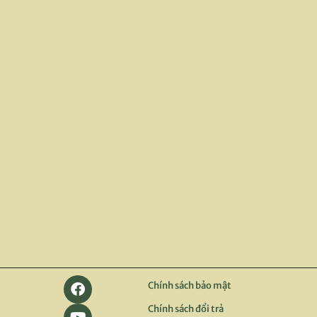
Thị trường carbon Việt Nam:
Khai mở tiềm năng, đón đầu
cơ hội
20/03/2026
Hiện nay, Bộ Nông nghiệp và Phát triển Nông
thôn cùng với Bộ Tài chính đang tích cực
phối hợp...
Đọc
thêm
Chính sách bảo mật
Chính sách đổi trả