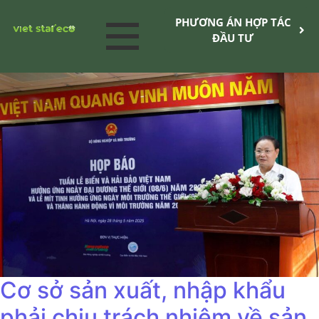
PHƯƠNG ÁN HỢP TÁC
ĐẦU TƯ
Cơ sở sản xuất, nhập khẩu
phải chịu trách nhiệm về sản