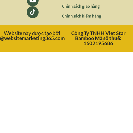
Chính sách giao hàng
Chính sách kiểm hàng
Website này được tạo bởi
Công Ty TNHH Viet Star
@websitemarketing365.com
Bamboo
Mã số thuế:
1602195686