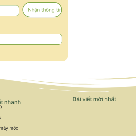
Nhận thông tin
Bài viết mới nhất
ết nhanh
ủ
u
i máy móc