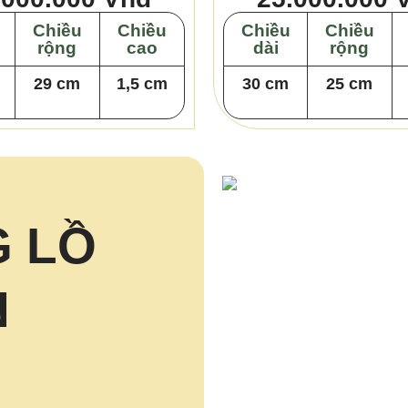
Chiều
Chiều
Chiều
Chiều
rộng
cao
dài
rộng
29 cm
1,5 cm
30 cm
25 cm
 LỒ
N