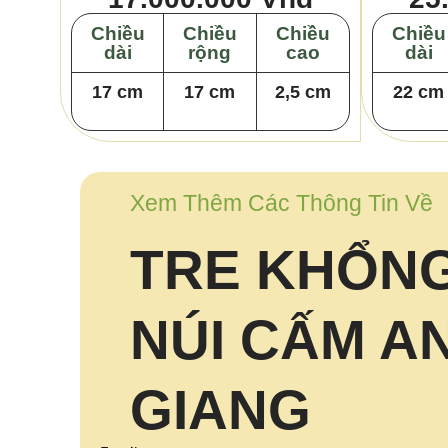
Chiều
Chiều
Chiều
Chiều
dài
rộng
cao
dài
17 cm
17 cm
2,5 cm
22 cm
Xem Thêm Các Thông Tin Về
TRE KHỔNG
NÚI CẤM A
GIANG