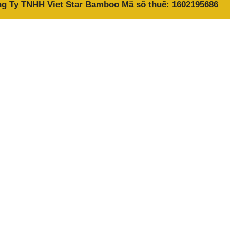
g Ty TNHH Viet Star Bamboo
Mã số thuế:
1602195686