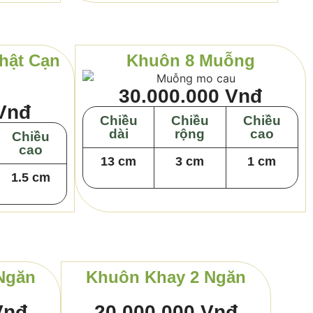
hật Cạn
Khuôn 8 Muỗng
30.000.000 Vnđ
 Vnđ
Chiều
Chiều
Chiều
dài
rộng
cao
Chiều
cao
13 cm
3 cm
1 cm
1.5 cm
Ngăn
Khuôn Khay 2 Ngăn
Vnđ
20.000.000 Vnđ