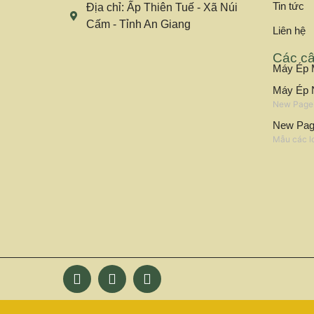
Tin tức
Địa chỉ: Ấp Thiên Tuế - Xã Núi
Cấm - Tỉnh An Giang
Liên hệ
Các câ
Máy Ép M
Máy Ép 
New Page 
New Pa
Mẫu các l