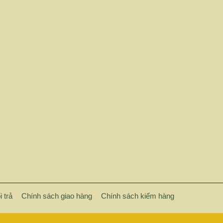
 Nam:
 đầu cơ
t triển
 đang tích
 trả
Chính sách giao hàng
Chính sách kiểm hàng