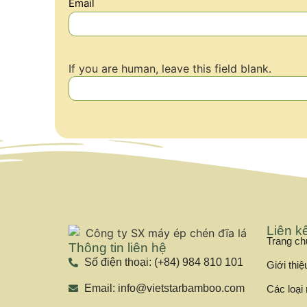
Email
email
If you are human, leave this field blank.
Liên k
Trang ch
Thông tin liên hệ
Số điện thoại: (+84) 984 810 101
Giới thiệ
Email: info@vietstarbamboo.com
Các loạ