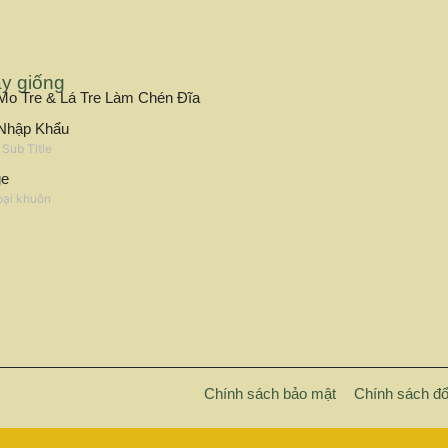
Thị trường carbon Việt
y giống
Khai mở tiềm năng, đón
o Tre & Lá Tre Làm Chén Đĩa
hội
Nhập Khẩu
20/03/2026
Sub Title
Hiện nay, Bộ Nông nghiệp và Phá
ge
Nông thôn cùng với Bộ Tài chính
oại khuôn
cực phối hợp...
Đọc
thêm
Chính sách bảo mật
Chính sách đổi