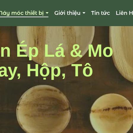
áy móc thiết bị
Giới thiệu
Tin tức
Liên 
n Ép Lá & Mo
ay, Hộp, Tô