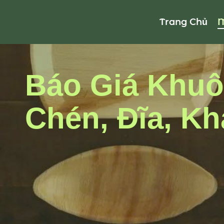
Trang Chủ
M
Báo Giá Khuô
Chén, Đĩa, Kh