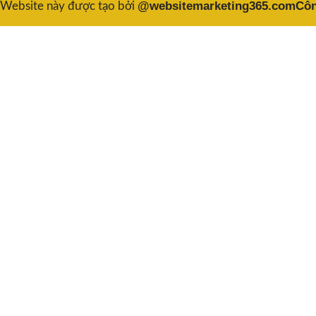
@websitemarketing365.com
Côn
Website này được tạo bởi