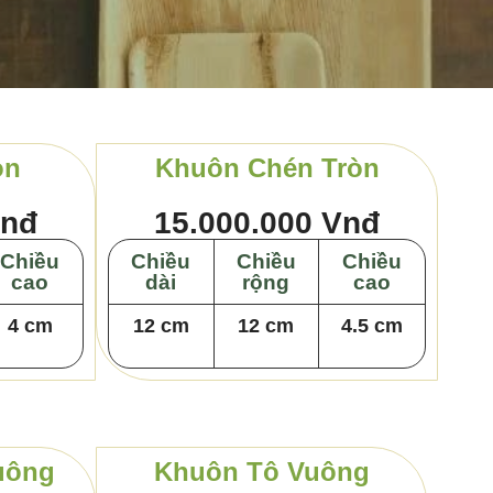
òn
Khuôn Chén Tròn
Vnđ
15.000.000 Vnđ
Chiều
Chiều
Chiều
Chiều
cao
dài
rộng
cao
4 cm
12 cm
12 cm
4.5 cm
uông
Khuôn Tô Vuông