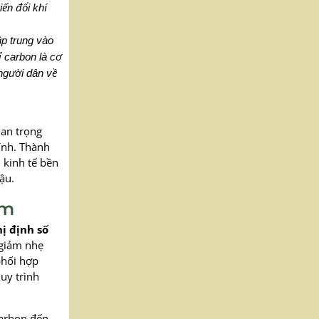
iến đổi khí
ập trung vào
 carbon là cơ
 người dân về
uan trọng
kính. Thành
 kinh tế bền
ậu.
am
ị định số
giảm nhẹ
phối hợp
uy trình
carbon đến