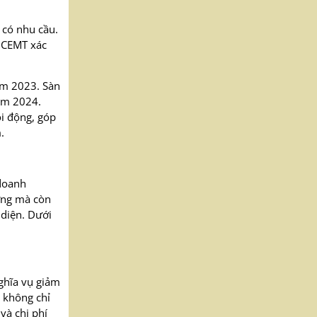
 có nhu cầu.
c CEMT xác
năm 2023. Sàn
năm 2024.
ôi động, góp
.
 doanh
ường mà còn
 diện. Dưới
nghĩa vụ giảm
y không chỉ
và chi phí