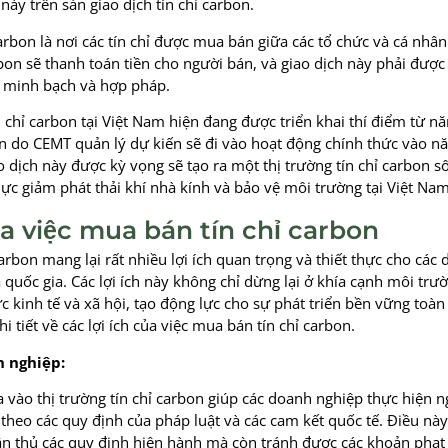
 này trên sàn giao dịch tín chỉ carbon.
carbon là nơi các tín chỉ được mua bán giữa các tổ chức và cá nhân
bon sẽ thanh toán tiền cho người bán, và giao dịch này phải đượ
 minh bạch và hợp pháp.
n chỉ carbon tại Việt Nam hiện đang được triển khai thí điểm từ 
bon do CEMT quản lý dự kiến sẽ đi vào hoạt động chính thức vào 
ao dịch này được kỳ vọng sẽ tạo ra một thị trường tín chỉ carbon s
lực giảm phát thải khí nhà kính và bảo vệ môi trường tại Việt Nam
ủa việc mua bán tín chỉ carbon
arbon mang lại rất nhiều lợi ích quan trọng và thiết thực cho các
 quốc gia. Các lợi ích này không chỉ dừng lại ở khía cạnh môi tr
c kinh tế và xã hội, tạo động lực cho sự phát triển bền vững toàn
i tiết về các lợi ích của việc mua bán tín chỉ carbon.
h nghiệp:
a vào thị trường tín chỉ carbon giúp các doanh nghiệp thực hiện 
 theo các quy định của pháp luật và các cam kết quốc tế. Điều nà
n thủ các quy định hiện hành mà còn tránh được các khoản phạt 