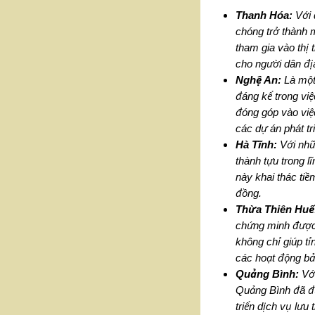
Thanh Hóa:
Với 
chóng trở thành 
tham gia vào thị 
cho người dân đị
Nghệ An:
Là một 
đáng kể trong việ
đóng góp vào việ
các dự án phát tr
Hà Tĩnh:
Với nhữ
thành tựu trong l
này khai thác tiề
đồng.
Thừa Thiên Huế
chứng minh được 
không chỉ giúp t
các hoạt động bảo
Quảng Bình:
Với
Quảng Bình đã đư
triển dịch vụ lưu