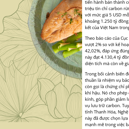
tiến hành bán thành cô
triệu tín chỉ carbon 
với mức giá 5 USD mỗi
khoảng 1.250 tỷ đồng.
kết của Việt Nam trong
Theo báo cáo của Cục 
vượt 2% so với kế hoạ
42,02%, đáp ứng đúng
này đạt 4.130,4 tỷ đồ
diện tích mà còn về giá
Trong bối cảnh biến đ
thuần là nhiệm vụ bảo 
còn gọi là chứng chỉ p
khí hậu. Nó cho phép 
kính, góp phần giảm l
vụ lưu trữ carbon. Tu
tỉnh Thanh Hóa, Nghệ
này đã được chọn lựa 
mạnh mẽ trong việc bả