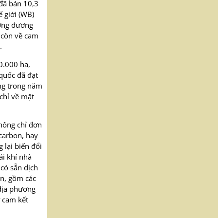
 đã bán 10,3
 giới (WB)
ương đương
à còn về cam
.
0.000 ha,
quốc đã đạt
ng trong năm
chỉ về mặt
không chỉ đơn
 carbon, hay
 lại biến đổi
ải khí nhà
có sẵn dịch
on, gồm các
địa phương
 cam kết