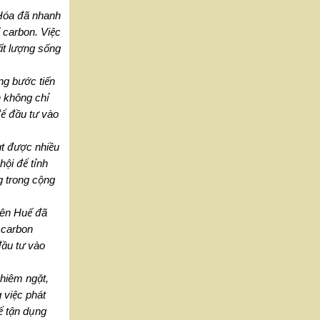
 Hóa đã nhanh
 carbon. Việc
ất lượng sống
ng bước tiến
n không chỉ
để đầu tư vào
ạt được nhiều
hội để tỉnh
g trong cộng
iên Huế đã
 carbon
đầu tư vào
ghiêm ngặt,
 việc phát
ể tận dụng