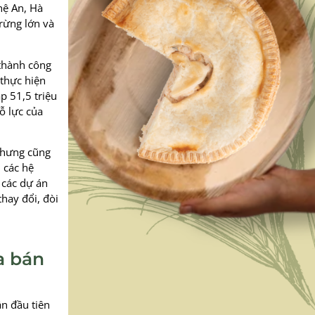
hệ An, Hà
rừng lớn và
 thành công
 thực hiện
p 51,5 triệu
ỗ lực của
 nhưng cũng
ì các hệ
 các dự án
thay đổi, đòi
a bán
n đầu tiên