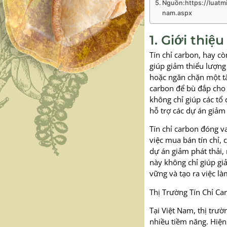
Nguồn:https://luat
nam.aspx
1. Giới thiệ
Tín chỉ carbon, hay cò
giúp giảm thiểu lượng 
hoặc ngăn chặn một tấ
carbon để bù đắp cho 
không chỉ giúp các tổ
hỗ trợ các dự án giảm 
Tín chỉ carbon đóng v
việc mua bán tín chỉ,
dự án giảm phát thải, 
này không chỉ giúp gi
vững và tạo ra việc l
Thị Trường Tín Chỉ Ca
Tại Việt Nam, thị trườ
nhiều tiềm năng. Hiện