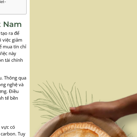
et-
ệt Nam
 tạo ra để
i việc giảm
 mua tín chỉ
Việc này
n tài chính
ầu. Thông qua
ông nghệ và
ợng. Điều
nh tế bền
h vực có
 carbon. Tuy