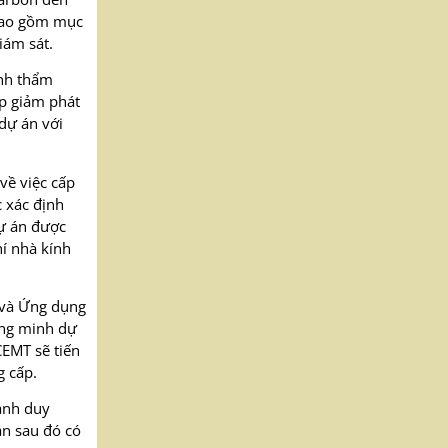
 bao gồm mục
iám sát.
ình thẩm
áp giảm phát
dự án với
về việc cấp
c xác định
dự án được
hí nhà kính
n và Ứng dụng
ứng minh dự
CEMT sẽ tiến
g cấp.
danh duy
án sau đó có