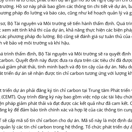
trường. Hồ sơ này phải bao gồm các thông tin chi tiết về dự án,
phương pháp đo lường và báo cáo, cũng như kế hoạch quản lý và g
sơ, Bộ Tài nguyên và Môi trường sẽ tiến hành thẩm định. Quá tr
 xem xét tính khả thi của dự án, khả năng thực hiện các biện ph
ủa các phương pháp đo lường. Bộ cũng sẽ đánh giá sự tuân thủ của 
h về bảo vệ môi trường và khí hậu.
á trình thẩm định, Bộ Tài nguyên và Môi trường sẽ ra quyết định 
 carbon. Quyết định này được đưa ra dựa trên các tiêu chí đã đượ
uả giảm phát thải, tính minh bạch và độ tin cậy của dự án. Nếu 
át triển dự án sẽ nhận được tín chỉ carbon tương ứng với lượng k
t triển dự án phải đăng ký tín chỉ carbon tại Trung tâm Phát triể
(CEMT). Quy trình đăng ký này bao gồm việc nộp các tài liệu ch
iện pháp giảm phát thải và đạt được các kết quả như đã cam kết. 
ăng ký để đảm bảo tính chính xác và hợp lệ của các thông tin cun
T sẽ cấp mã số tín chỉ carbon cho dự án. Mã số này là một định 
 quản lý các tín chỉ carbon trong hệ thống. Tổ chức phát triển dự 