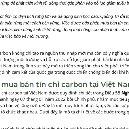
rừng để phát triển kinh tế, đồng thời góp phần vào nỗ lực giảm thiểu b
t tỉnh có diện tích rừng lớn và đa dạng sinh học cao, Quảng Trị đã t
hát triển rừng một cách bền vững. Việc được cấp phép mua bán tín chỉ
hai thác tiềm năng kinh tế từ rừng, đồng thời nâng cao nhận thức của
ủa việc bảo vệ môi trường.
carbon không chỉ tạo ra nguồn thu nhập mới mà còn có ý nghĩa q
hất lượng môi trường và hỗ trợ các nỗ lực giảm phát thải khí nhà 
t Nam trong lĩnh vực này mở ra triển vọng lớn cho việc phát triển
 định cam kết của quốc gia trong cuộc chiến chống biến đổi khí h
h mua bán tín chỉ carbon tại Việt N
n chỉ carbon tại Việt Nam được quy định chi tiết trong Điều 58
Ngh
ành ngày 07 tháng 01 năm 2022 bởi Chính phủ, nhằm mục tiêu 
h và bảo vệ tầng ôzôn. Đây là một quy trình phức tạp, yêu cầu sự 
tổ chức khác nhau. Dưới đây là mô tả chi tiết về các bước trong q
y trình là tổ chức phát triển dự án gửi hồ sơ đề nghị cấp tín chỉ 