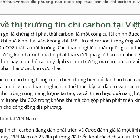
minhkhue.vn/cac-dia-phuong-nao-duoc-cap-mua-ban-tin-chi-carbon-o-vi
u về thị trường tín chỉ carbon tại Vi
n gọi là chứng chỉ phát thải carbon, là một công cụ tài chính được
khí nhà kính thải vào không khí. Một tín chỉ carbon tương ứng vớ
n CO2 thải ra môi trường. Các doanh nghiệp hoặc quốc gia có thể
lượng khí nhà kính mà họ phát thải vượt quá giới hạn cho phép. 
 chức này tuân thủ các quy định về môi trường mà còn tạo ra nguồ
phát thải ở các khu vực khác.
ai trò quan trọng trong cuộc chiến chống biến đổi khí hậu toàn c
 các quốc gia và doanh nghiệp có thể thúc đẩy sự đầu tư vào các c
như trồng rừng, năng lượng tái tạo, và cải thiện hiệu quả năng lư
ảm lượng khí CO2 trong không khí mà còn góp phần phát triển ki
àm cho cộng đồng địa phương.
rbon tại Việt Nam
ng tín chỉ carbon đang dần phát triển và được đánh giá là một lĩn
 nay, Việt Nam có 23 địa phương đã triển khai các dịch vụ lưu trữ