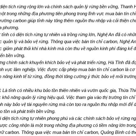
diện tích rừng rộng lớn và chính sách quản lý rừng bền vững, Thanh
một trong những địa phương tiên phong trong lĩnh vực mua bán tín chỉ
trường carbon giúp tỉnh này tăng thêm nguồn thu nhập và cải thiện ch
a phương.
tỉnh có diện tích rừng tự nhiên và trồng rừng lớn, Nghệ An đã có nhữ
c quản lý và bảo vệ rừng. Thông qua việc bán tín chỉ carbon, Nghệ A
c giảm phát thải khí nhà kính mà còn thu về nguồn kinh phí đáng kể 
iển bền vững.
ng chính sách khuyến khích bảo vệ và phát triển rừng, Hà Tĩnh đã đ
ĩnh vực lâm nghiệp. Việc được cấp phép mua bán tín chỉ carbon là cơ 
m năng kinh tế từ rừng, đồng thời tăng cường ý thức bảo vệ môi trườn
:
Là tỉnh có nhiều khu bảo tồn thiên nhiên và vườn quốc gia, Thừa Th
khả năng quản lý rừng hiệu quả. Việc tham gia vào thị trường tín chỉ
ỉnh này bảo vệ tài nguyên rừng mà còn tạo ra nguồn thu nhập mới để 
 tồn và phát triển bền vững.
 diện tích rừng tự nhiên phong phú và các chính sách bảo vệ rừng n
ợc công nhận là một trong những địa phương có tiềm năng lớn trong
 trữ carbon. Thông qua việc mua bán tín chỉ carbon, Quảng Bình có th