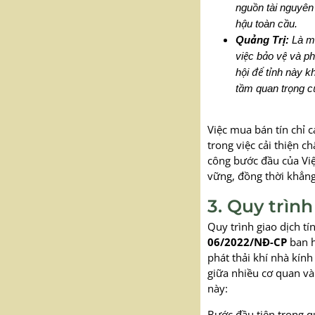
nguồn tài nguyên 
hậu toàn cầu.
Quảng Trị:
Là mộ
việc bảo vệ và p
hội để tỉnh này k
tầm quan trọng c
Việc mua bán tín chỉ 
trong việc cải thiện c
công bước đầu của Việ
vững, đồng thời khẳng
3. Quy trìn
Quy trình giao dịch tí
06/2022/NĐ-CP
ban h
phát thải khí nhà kín
giữa nhiều cơ quan và 
này:
Bước đầu tiên trong qu