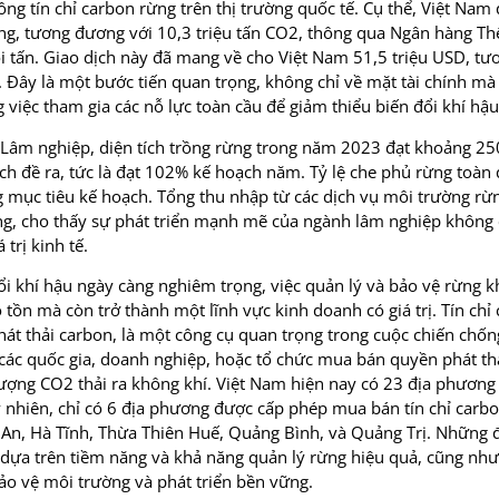
ng tín chỉ carbon rừng trên thị trường quốc tế. Cụ thể, Việt Nam
rừng, tương đương với 10,3 triệu tấn CO2, thông qua Ngân hàng Thế
 tấn. Giao dịch này đã mang về cho Việt Nam 51,5 triệu USD, t
 Đây là một bước tiến quan trọng, không chỉ về mặt tài chính m
 việc tham gia các nỗ lực toàn cầu để giảm thiểu biến đổi khí hậu
Lâm nghiệp, diện tích trồng rừng trong năm 2023 đạt khoảng 25
ch đề ra, tức là đạt 102% kế hoạch năm. Tỷ lệ che phủ rừng toàn 
 mục tiêu kế hoạch. Tổng thu nhập từ các dịch vụ môi trường rừ
ng, cho thấy sự phát triển mạnh mẽ của ngành lâm nghiệp không 
 trị kinh tế.
ổi khí hậu ngày càng nghiêm trọng, việc quản lý và bảo vệ rừng 
tồn mà còn trở thành một lĩnh vực kinh doanh có giá trị. Tín chỉ
hát thải carbon, là một công cụ quan trọng trong cuộc chiến chống
các quốc gia, doanh nghiệp, hoặc tổ chức mua bán quyền phát th
ượng CO2 thải ra không khí. Việt Nam hiện nay có 23 địa phương 
y nhiên, chỉ có 6 địa phương được cấp phép mua bán tín chỉ carb
 An, Hà Tĩnh, Thừa Thiên Huế, Quảng Bình, và Quảng Trị. Những 
dựa trên tiềm năng và khả năng quản lý rừng hiệu quả, cũng như
o vệ môi trường và phát triển bền vững.